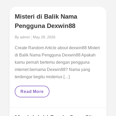
Misteri di Balik Nama
Pengguna Dexwin88
Posted
By
admin
May 28, 2026
on
Create Random Article about dexwin88 Misteri
di Balik Nama Pengguna Dexwin88 Apakah
kamu pernah bertemu dengan pengguna
internet bernama Dexwin88? Nama yang
terdengar begitu misterius […]
Misteri
Read More
Di
Balik
Nama
Pengguna
Dexwin88