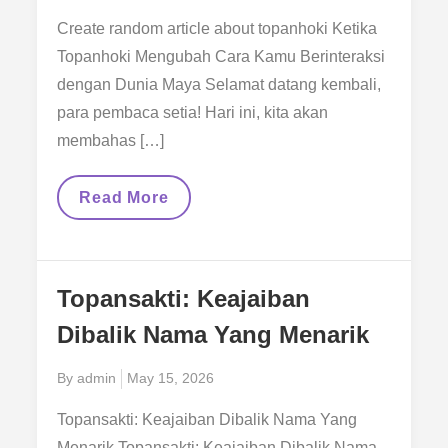
on
Create random article about topanhoki Ketika
Topanhoki Mengubah Cara Kamu Berinteraksi
dengan Dunia Maya Selamat datang kembali,
para pembaca setia! Hari ini, kita akan
membahas […]
Ketika
Read More
Topanhoki
Mengubah
Cara
Kamu
Berinteraksi
Topansakti: Keajaiban
Dengan
Dunia
Dibalik Nama Yang Menarik
Maya
Posted
By
admin
May 15, 2026
on
Topansakti: Keajaiban Dibalik Nama Yang
Menarik Topansakti: Keajaiban Dibalik Nama