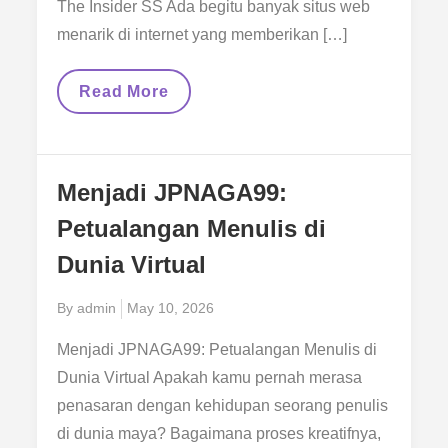
The Insider SS Ada begitu banyak situs web
menarik di internet yang memberikan […]
Menyingkap
Read More
Kecantikan
Tersembunyi
Di
The
Insider
Menjadi JPNAGA99:
SS
Petualangan Menulis di
Dunia Virtual
Posted
By
admin
May 10, 2026
on
Menjadi JPNAGA99: Petualangan Menulis di
Dunia Virtual Apakah kamu pernah merasa
penasaran dengan kehidupan seorang penulis
di dunia maya? Bagaimana proses kreatifnya,