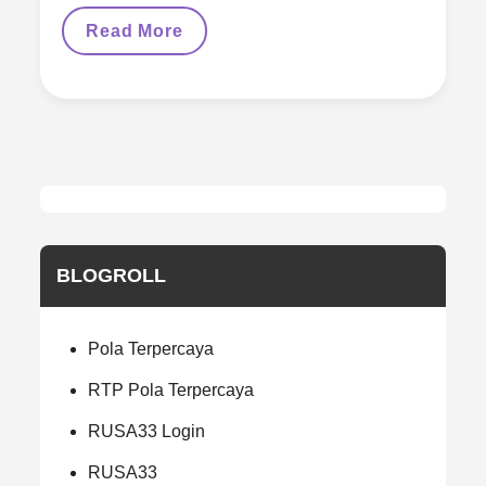
Keasyikan
Read More
Bermain
Slot88:
Simak
Pengalaman
Seru
Di
Balik
Game
Slot
Online
BLOGROLL
Pola Terpercaya
RTP Pola Terpercaya
RUSA33 Login
RUSA33