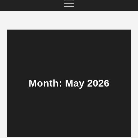
Month:
May 2026