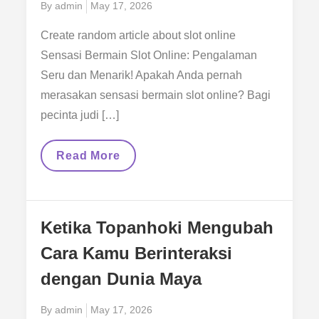
Posted
By
admin
May 17, 2026
on
Create random article about slot online
Sensasi Bermain Slot Online: Pengalaman
Seru dan Menarik! Apakah Anda pernah
merasakan sensasi bermain slot online? Bagi
pecinta judi […]
Sensasi
Read More
Bermain
Slot
Online:
Pengalaman
Seru
Ketika Topanhoki Mengubah
Dan
Menarik!
Cara Kamu Berinteraksi
dengan Dunia Maya
Posted
By
admin
May 17, 2026