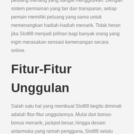
peluang menang yang sangat menggiurkan. Dengan
sistem permainan yang fair dan transparan, setiap
pemain memiliki peluang yang sama untuk
memenangkan hadiah-hadiah menarik. Tidak heran
jika Slot88 menjadi pilihan bagi banyak orang yang
ingin merasakan sensasi kemenangan secara
online.
Fitur-Fitur
Unggulan
Salah satu hal yang membuat Slot88 begitu diminati
adalah fitur-fitur unggulannya. Mulai dari bonus-
bonus menarik, jackpot besar, hingga desain
antarmuka yang ramah pengguna, Slot88 selalu