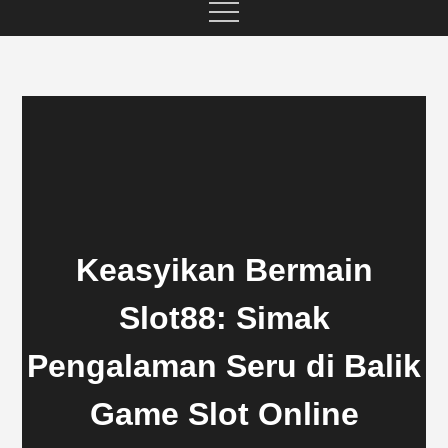
Keasyikan Bermain
Slot88: Simak
Pengalaman Seru di Balik
Game Slot Online