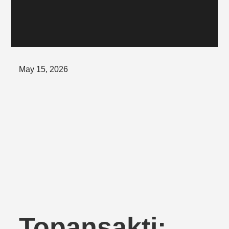
Posted
May 15, 2026
on
Topansakti: