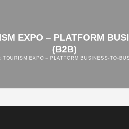
SM EXPO – PLATFORM BUSI
(B2B)
TOURISM EXPO – PLATFORM BUSINESS‑TO‑BUS