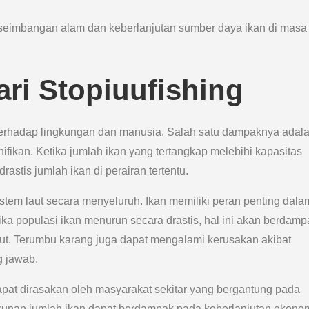
seimbangan alam dan keberlanjutan sumber daya ikan di masa
ri Stopiuufishing
 terhadap lingkungan dan manusia. Salah satu dampaknya adal
fikan. Ketika jumlah ikan yang tertangkap melebihi kapasitas
astis jumlah ikan di perairan tertentu.
istem laut secara menyeluruh. Ikan memiliki peran penting dala
ka populasi ikan menurun secara drastis, hal ini akan berdamp
aut. Terumbu karang juga dapat mengalami kerusakan akibat
g jawab.
dapat dirasakan oleh masyarakat sekitar yang bergantung pada
runan jumlah ikan dapat berdampak pada keberlanjutan ekono