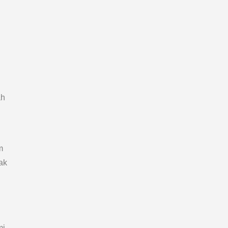
ah
m
ak
mi