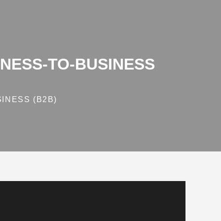
NESS‑TO‑BUSINESS
INESS (B2B)