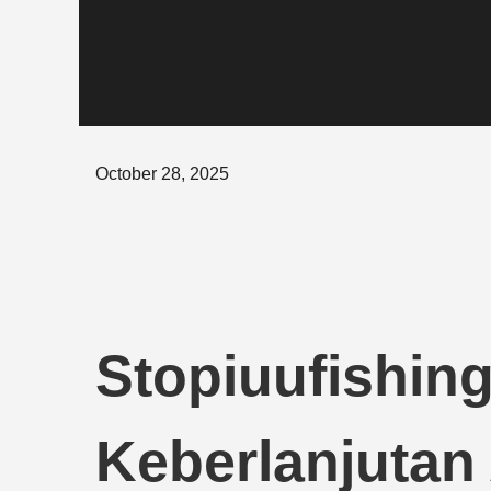
Posted
October 28, 2025
on
Stopiuufishin
Keberlanjutan