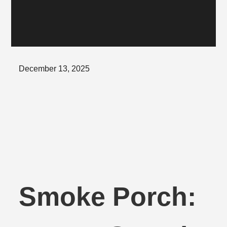
Posted
December 13, 2025
on
Smoke Porch: