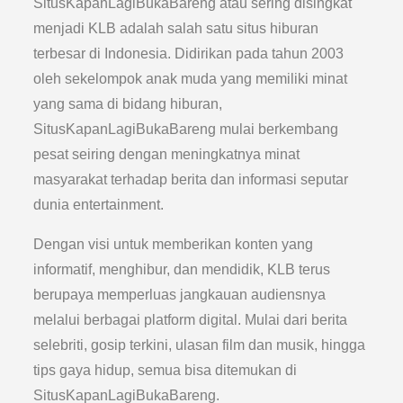
SitusKapanLagiBukaBareng atau sering disingkat
menjadi KLB adalah salah satu situs hiburan
terbesar di Indonesia. Didirikan pada tahun 2003
oleh sekelompok anak muda yang memiliki minat
yang sama di bidang hiburan,
SitusKapanLagiBukaBareng mulai berkembang
pesat seiring dengan meningkatnya minat
masyarakat terhadap berita dan informasi seputar
dunia entertainment.
Dengan visi untuk memberikan konten yang
informatif, menghibur, dan mendidik, KLB terus
berupaya memperluas jangkauan audiensnya
melalui berbagai platform digital. Mulai dari berita
selebriti, gosip terkini, ulasan film dan musik, hingga
tips gaya hidup, semua bisa ditemukan di
SitusKapanLagiBukaBareng.