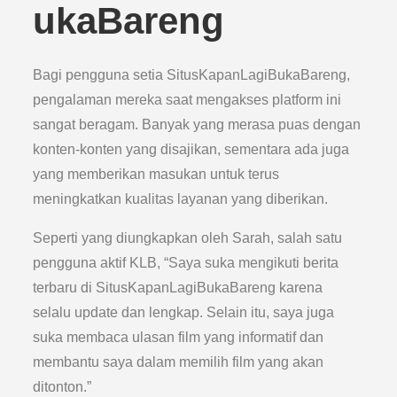
ukaBareng
Bagi pengguna setia SitusKapanLagiBukaBareng,
pengalaman mereka saat mengakses platform ini
sangat beragam. Banyak yang merasa puas dengan
konten-konten yang disajikan, sementara ada juga
yang memberikan masukan untuk terus
meningkatkan kualitas layanan yang diberikan.
Seperti yang diungkapkan oleh Sarah, salah satu
pengguna aktif KLB, “Saya suka mengikuti berita
terbaru di SitusKapanLagiBukaBareng karena
selalu update dan lengkap. Selain itu, saya juga
suka membaca ulasan film yang informatif dan
membantu saya dalam memilih film yang akan
ditonton.”