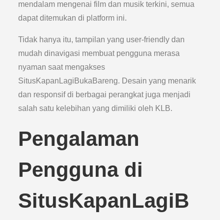
mendalam mengenai film dan musik terkini, semua
dapat ditemukan di platform ini.
Tidak hanya itu, tampilan yang user-friendly dan
mudah dinavigasi membuat pengguna merasa
nyaman saat mengakses
SitusKapanLagiBukaBareng. Desain yang menarik
dan responsif di berbagai perangkat juga menjadi
salah satu kelebihan yang dimiliki oleh KLB.
Pengalaman
Pengguna di
SitusKapanLagiB