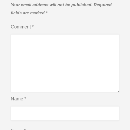
Your email address will not be published.
Required
fields are marked
*
Comment
*
Name
*