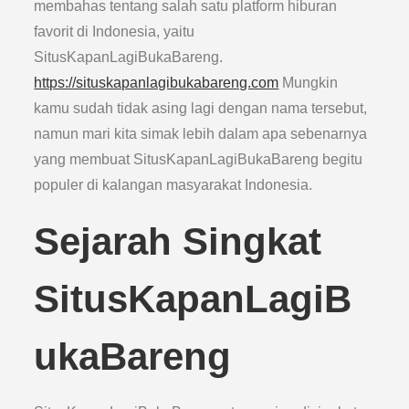
membahas tentang salah satu platform hiburan
favorit di Indonesia, yaitu
SitusKapanLagiBukaBareng.
https://situskapanlagibukabareng.com
Mungkin
kamu sudah tidak asing lagi dengan nama tersebut,
namun mari kita simak lebih dalam apa sebenarnya
yang membuat SitusKapanLagiBukaBareng begitu
populer di kalangan masyarakat Indonesia.
Sejarah Singkat
SitusKapanLagiB
ukaBareng