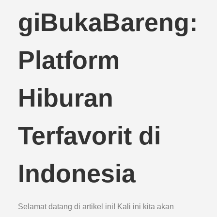
giBukaBareng:
Platform
Hiburan
Terfavorit di
Indonesia
Selamat datang di artikel ini! Kali ini kita akan