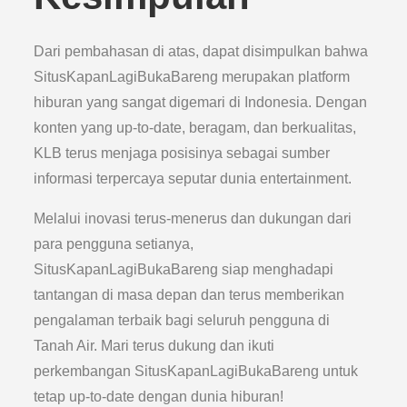
Dari pembahasan di atas, dapat disimpulkan bahwa
SitusKapanLagiBukaBareng merupakan platform
hiburan yang sangat digemari di Indonesia. Dengan
konten yang up-to-date, beragam, dan berkualitas,
KLB terus menjaga posisinya sebagai sumber
informasi terpercaya seputar dunia entertainment.
Melalui inovasi terus-menerus dan dukungan dari
para pengguna setianya,
SitusKapanLagiBukaBareng siap menghadapi
tantangan di masa depan dan terus memberikan
pengalaman terbaik bagi seluruh pengguna di
Tanah Air. Mari terus dukung dan ikuti
perkembangan SitusKapanLagiBukaBareng untuk
tetap up-to-date dengan dunia hiburan!