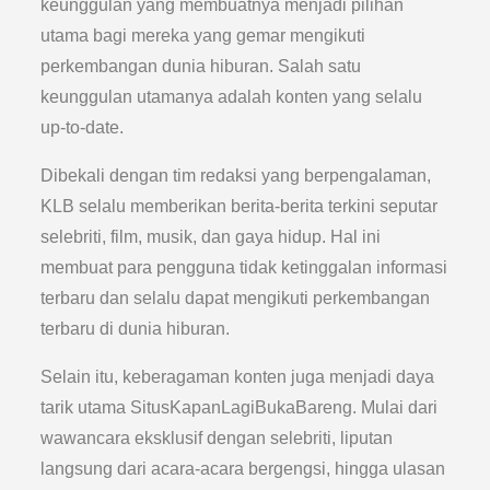
keunggulan yang membuatnya menjadi pilihan
utama bagi mereka yang gemar mengikuti
perkembangan dunia hiburan. Salah satu
keunggulan utamanya adalah konten yang selalu
up-to-date.
Dibekali dengan tim redaksi yang berpengalaman,
KLB selalu memberikan berita-berita terkini seputar
selebriti, film, musik, dan gaya hidup. Hal ini
membuat para pengguna tidak ketinggalan informasi
terbaru dan selalu dapat mengikuti perkembangan
terbaru di dunia hiburan.
Selain itu, keberagaman konten juga menjadi daya
tarik utama SitusKapanLagiBukaBareng. Mulai dari
wawancara eksklusif dengan selebriti, liputan
langsung dari acara-acara bergengsi, hingga ulasan