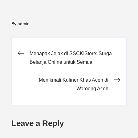
By
admin
Post
Menapak Jejak di SSCKIStore: Surga
Belanja Online untuk Semua
navigation
Menikmati Kuliner Khas Aceh di
Waroeng Aceh
Leave a Reply