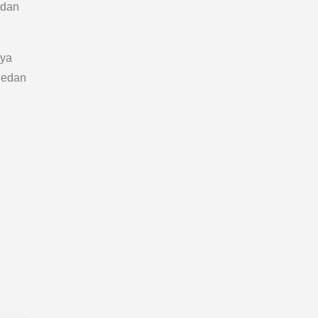
 dan
rya
 Medan