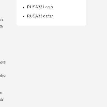
RUSA33 Login
RUSA33 daftar
ah
ta
asis
tisi
n-
di