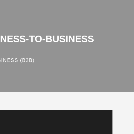
NESS‑TO‑BUSINESS
INESS (B2B)