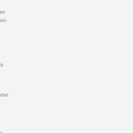
ter
asi-
ih
,
edan
n