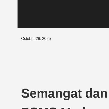
Posted
October 28, 2025
on
Semangat dan C