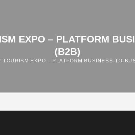
SM EXPO – PLATFORM BUSI
(B2B)
TOURISM EXPO – PLATFORM BUSINESS‑TO‑BUS