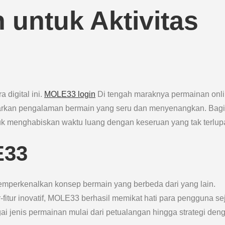
 untuk Aktivitas
digital ini.
MOLE33 login
Di tengah maraknya permainan onli
arkan pengalaman bermain yang seru dan menyenangkan. Bagi
uk menghabiskan waktu luang dengan keseruan yang tak terlup
E33
perkenalkan konsep bermain yang berbeda dari yang lain.
fitur inovatif, MOLE33 berhasil memikat hati para pengguna se
i jenis permainan mulai dari petualangan hingga strategi den