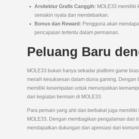
Arsitektur Grafis Canggih:
MOLE33 memiliki k
semakin nyata dan mendebarkan.
Bonus dan Reward:
Pengguna akan mendapatk
pencapaian tertentu dalam permainan.
Peluang Baru de
MOLE33 bukan hanya sekadar platform game biasa
meraih kesuksesan dalam dunia gaming. Dengan 
memiliki kesempatan untuk menunjukkan kemamp
dari kegiatan bermain di MOLE33.
Para pemain yang ahli dan berbakat juga memiliki
MOLE33. Dengan membagikan pengalaman dan tips 
mendapatkan dukungan dan apresiasi dari komuni