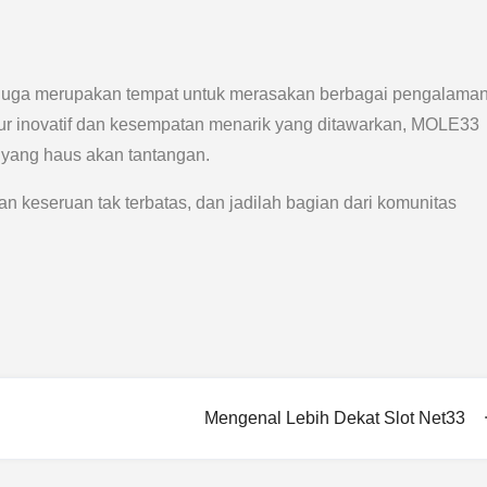
 juga merupakan tempat untuk merasakan berbagai pengalaman
tur inovatif dan kesempatan menarik yang ditawarkan, MOLE33
e yang haus akan tantangan.
an keseruan tak terbatas, dan jadilah bagian dari komunitas
Mengenal Lebih Dekat Slot Net33