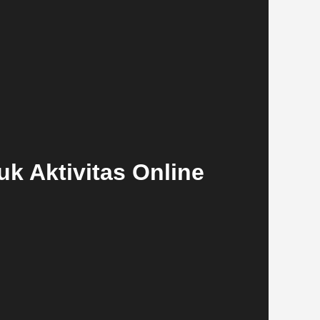
k Aktivitas Online