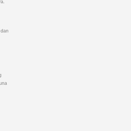
ya.
 dan
g
guna
n