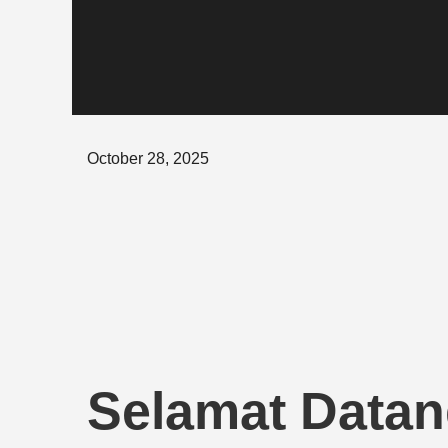
Posted
October 28, 2025
on
Selamat Datan