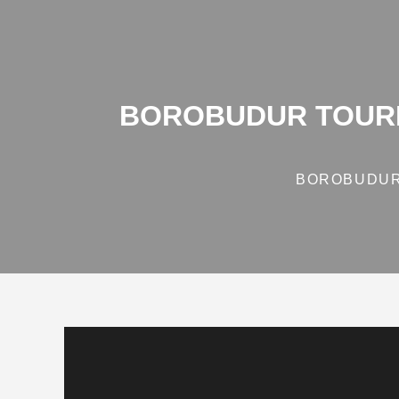
Skip
to
content
BOROBUDUR TOURI
BOROBUDUR 