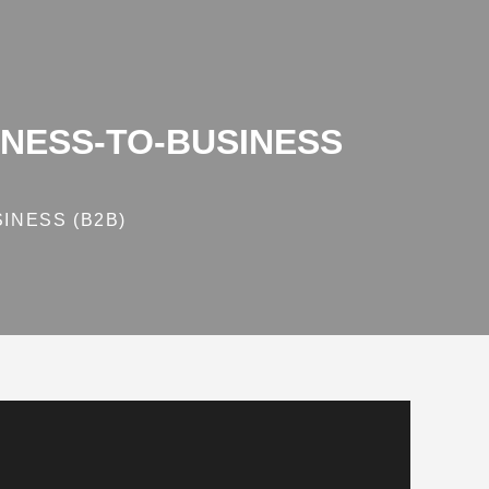
NESS‑TO‑BUSINESS
INESS (B2B)