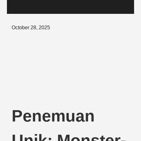
Posted
October 28, 2025
on
Penemuan
Unik: Monster-