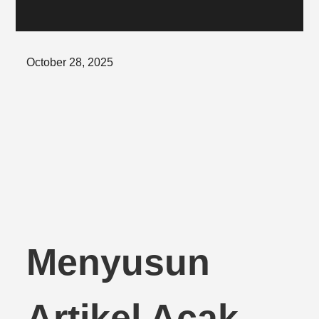
Posted
October 28, 2025
on
Menyusun
Artikel Acak