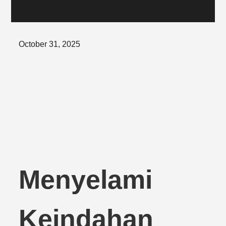
Posted
October 31, 2025
on
Menyelami
Keindahan