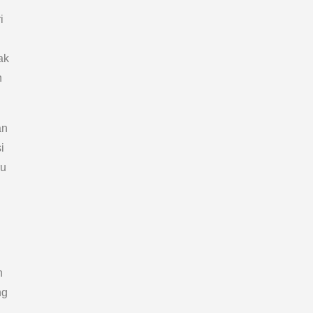
i
ak
h
an
i
ru
n
ng