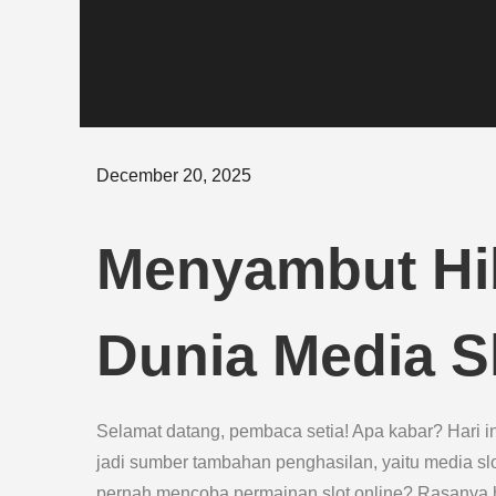
Posted
December 20, 2025
on
Menyambut Hib
Dunia Media Sl
Selamat datang, pembaca setia! Apa kabar? Hari in
jadi sumber tambahan penghasilan, yaitu media slo
pernah mencoba permainan slot online? Rasanya h