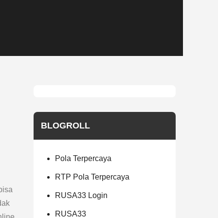
BLOGROLL
Pola Terpercaya
RTP Pola Terpercaya
bisa
RUSA33 Login
dak
RUSA33
line,