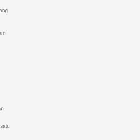
yang
ami
an
 satu