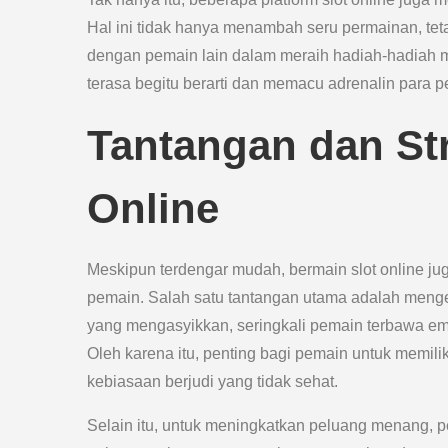
Hal ini tidak hanya menambah seru permainan, te
dengan pemain lain dalam meraih hadiah-hadiah me
terasa begitu berarti dan memacu adrenalin para p
Tantangan dan Str
Online
Meskipun terdengar mudah, bermain slot online jug
pemain. Salah satu tantangan utama adalah menge
yang mengasyikkan, seringkali pemain terbawa em
Oleh karena itu, penting bagi pemain untuk memiliki
kebiasaan berjudi yang tidak sehat.
Selain itu, untuk meningkatkan peluang menang, p