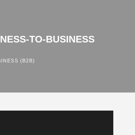
NESS‑TO‑BUSINESS
INESS (B2B)