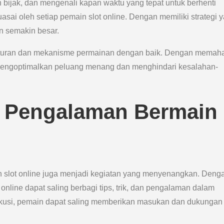
bijak, dan mengenali kapan waktu yang tepat untuk berhenti
asai oleh setiap pemain slot online. Dengan memiliki strategi 
n semakin besar.
 aturan dan mekanisme permainan dengan baik. Dengan memah
h mengoptimalkan peluang menang dan menghindari kesalahan-
i Pengalaman Bermain
 slot online juga menjadi kegiatan yang menyenangkan. Deng
online dapat saling berbagi tips, trik, dan pengalaman dalam
iskusi, pemain dapat saling memberikan masukan dan dukungan