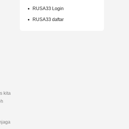
RUSA33 Login
RUSA33 daftar
 kita
eh
njaga