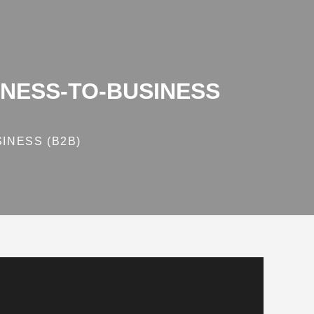
NESS‑TO‑BUSINESS
INESS (B2B)