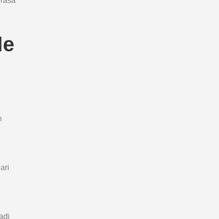
erasa
le
h
ari
adi