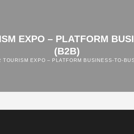
SM EXPO – PLATFORM BUSI
(B2B)
TOURISM EXPO – PLATFORM BUSINESS‑TO‑BUS