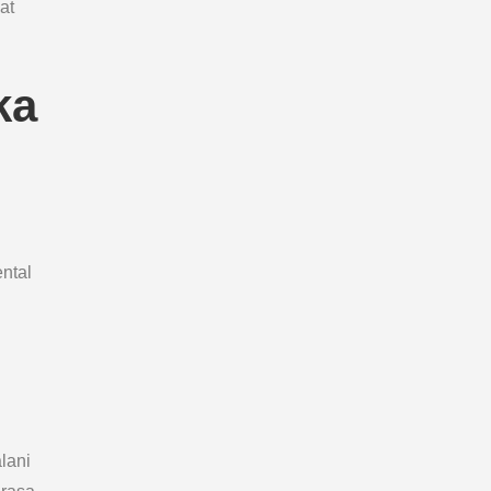
at
ka
ntal
lani