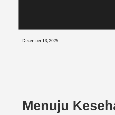
Posted
December 13, 2025
on
Menuju Keseha