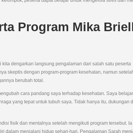
si kelompok, peserta dapat belajar untuk mengelola stres dan m
ta Program Mika Briel
 kita dengarkan langsung pengalaman dari salah satu peserta
lnya skeptis dengan program-program kesehatan, namun setela
annya berubah total.
 mengubah cara pandang saya terhadap kesehatan. Saya belajar
raga yang tepat untuk tubuh saya. Tidak hanya itu, dukungan d
isi fisik dan mentalnya setelah mengikuti program tersebut. Ia
diri dalam menjalani hidup sehari-hari. Pengalaman Sarah menj