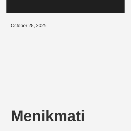
Posted
October 28, 2025
on
Menikmati