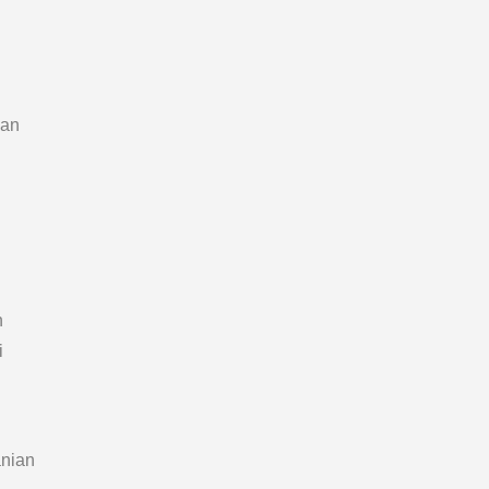
dan
n
i
anian