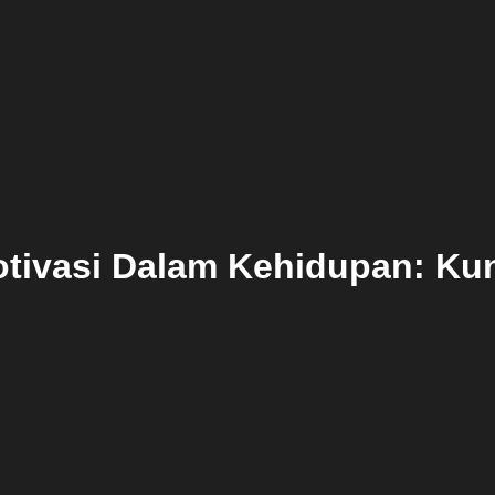
ivasi Dalam Kehidupan: Ku