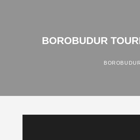
Skip
to
content
BOROBUDUR TOURI
BOROBUDUR 