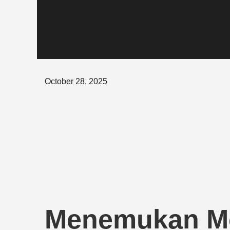
Posted
October 28, 2025
on
Menemukan Mo