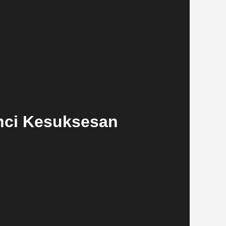
nci Kesuksesan