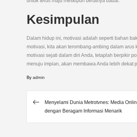
untuk terus maju meskipun beratnya badai.
Kesimpulan
Dalam hidup ini, motivasi adalah seperti bahan b
motivasi, kita akan terombang-ambing dalam arus 
motivasi sejati dalam diri Anda, tetaplah berpikir 
menuju impian, akan membawa Anda lebih dekat 
By
admin
Menyelami Dunia Metrotvnes: Media Onli
Post
dengan Beragam Informasi Menarik
navigation