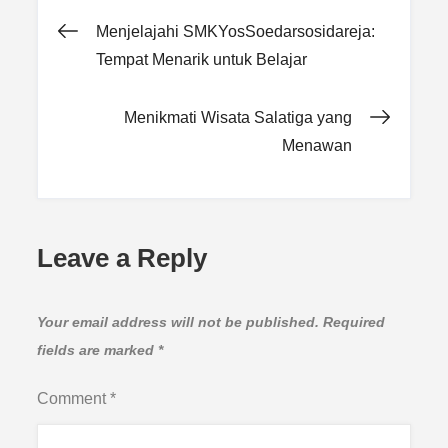
Post
Menjelajahi SMKYosSoedarsosidareja:
Tempat Menarik untuk Belajar
navigation
Menikmati Wisata Salatiga yang
Menawan
Leave a Reply
Your email address will not be published.
Required
fields are marked
*
Comment
*