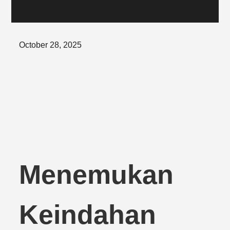
Posted
October 28, 2025
on
Menemukan
Keindahan