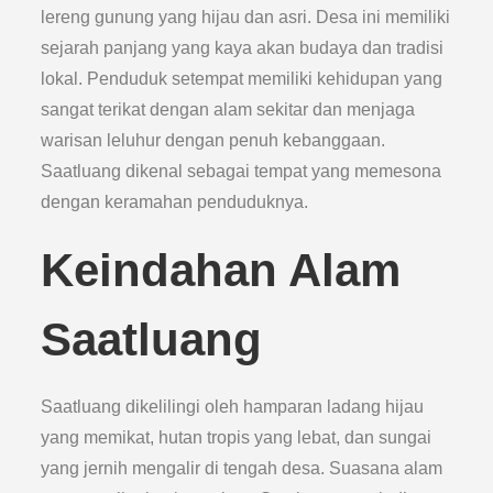
lereng gunung yang hijau dan asri. Desa ini memiliki
sejarah panjang yang kaya akan budaya dan tradisi
lokal. Penduduk setempat memiliki kehidupan yang
sangat terikat dengan alam sekitar dan menjaga
warisan leluhur dengan penuh kebanggaan.
Saatluang dikenal sebagai tempat yang memesona
dengan keramahan penduduknya.
Keindahan Alam
Saatluang
Saatluang dikelilingi oleh hamparan ladang hijau
yang memikat, hutan tropis yang lebat, dan sungai
yang jernih mengalir di tengah desa. Suasana alam