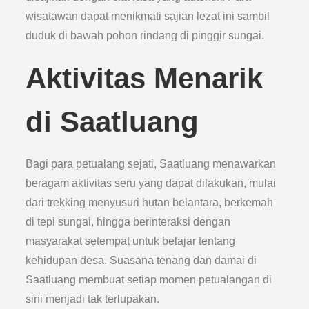
wisatawan dapat menikmati sajian lezat ini sambil
duduk di bawah pohon rindang di pinggir sungai.
Aktivitas Menarik
di Saatluang
Bagi para petualang sejati, Saatluang menawarkan
beragam aktivitas seru yang dapat dilakukan, mulai
dari trekking menyusuri hutan belantara, berkemah
di tepi sungai, hingga berinteraksi dengan
masyarakat setempat untuk belajar tentang
kehidupan desa. Suasana tenang dan damai di
Saatluang membuat setiap momen petualangan di
sini menjadi tak terlupakan.