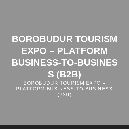
Skip
to
content
BOROBUDUR TOURISM
EXPO – PLATFORM
BUSINESS‑TO‑BUSINES
S (B2B)
BOROBUDUR TOURISM EXPO –
PLATFORM BUSINESS‑TO‑BUSINESS
(B2B)