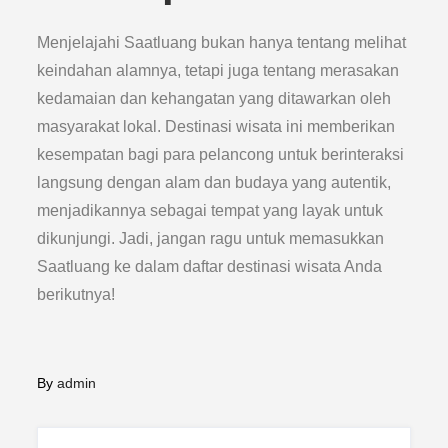
Menjelajahi Saatluang bukan hanya tentang melihat
keindahan alamnya, tetapi juga tentang merasakan
kedamaian dan kehangatan yang ditawarkan oleh
masyarakat lokal. Destinasi wisata ini memberikan
kesempatan bagi para pelancong untuk berinteraksi
langsung dengan alam dan budaya yang autentik,
menjadikannya sebagai tempat yang layak untuk
dikunjungi. Jadi, jangan ragu untuk memasukkan
Saatluang ke dalam daftar destinasi wisata Anda
berikutnya!
By
admin