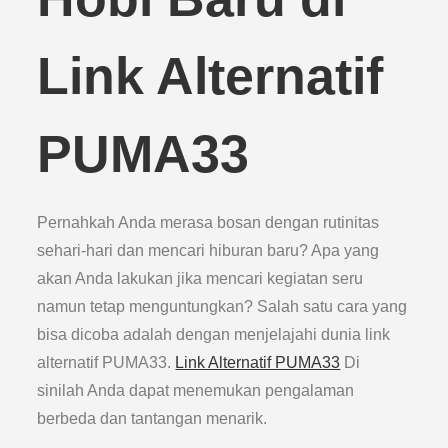
Link Alternatif
PUMA33
Pernahkah Anda merasa bosan dengan rutinitas
sehari-hari dan mencari hiburan baru? Apa yang
akan Anda lakukan jika mencari kegiatan seru
namun tetap menguntungkan? Salah satu cara yang
bisa dicoba adalah dengan menjelajahi dunia link
alternatif PUMA33.
Link Alternatif PUMA33
Di
sinilah Anda dapat menemukan pengalaman
berbeda dan tantangan menarik.