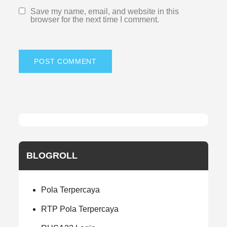
Save my name, email, and website in this
browser for the next time I comment.
BLOGROLL
Pola Terpercaya
RTP Pola Terpercaya