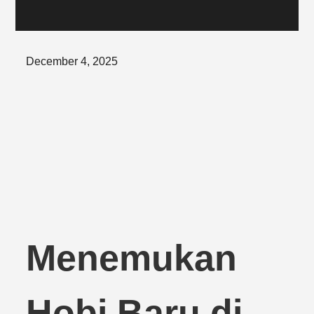
Posted
December 4, 2025
on
Menemukan
Hobi Baru di