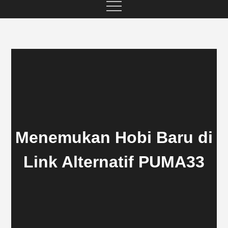
Menemukan Hobi Baru di
Link Alternatif PUMA33