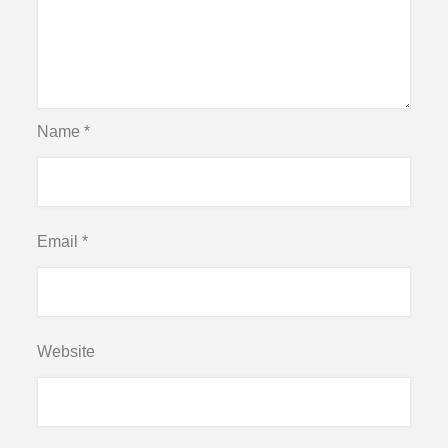
Name
*
Email
*
Website