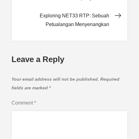
navigation
Exploring NET33 RTP: Sebuah
Petualangan Menyenangkan
Leave a Reply
Your email address will not be published.
Required
fields are marked
*
Comment
*