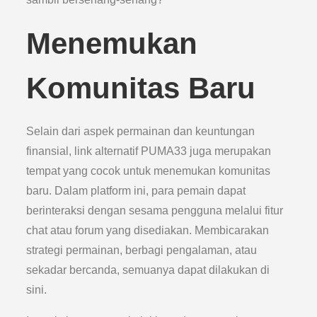
Menemukan
Komunitas Baru
Selain dari aspek permainan dan keuntungan
finansial, link alternatif PUMA33 juga merupakan
tempat yang cocok untuk menemukan komunitas
baru. Dalam platform ini, para pemain dapat
berinteraksi dengan sesama pengguna melalui fitur
chat atau forum yang disediakan. Membicarakan
strategi permainan, berbagi pengalaman, atau
sekadar bercanda, semuanya dapat dilakukan di
sini.