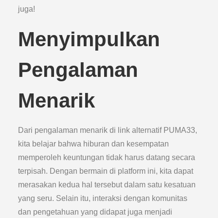
juga!
Menyimpulkan
Pengalaman
Menarik
Dari pengalaman menarik di link alternatif PUMA33,
kita belajar bahwa hiburan dan kesempatan
memperoleh keuntungan tidak harus datang secara
terpisah. Dengan bermain di platform ini, kita dapat
merasakan kedua hal tersebut dalam satu kesatuan
yang seru. Selain itu, interaksi dengan komunitas
dan pengetahuan yang didapat juga menjadi