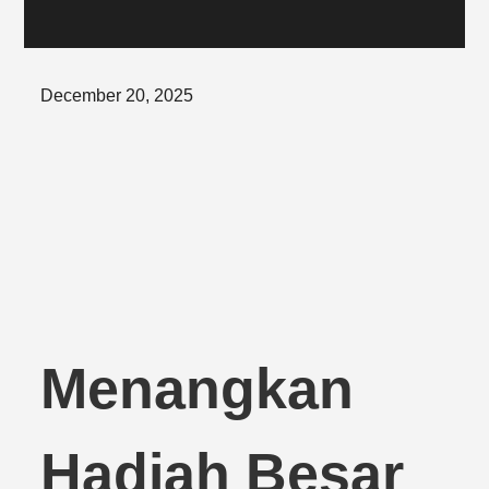
Posted
December 20, 2025
on
Menangkan
Hadiah Besar