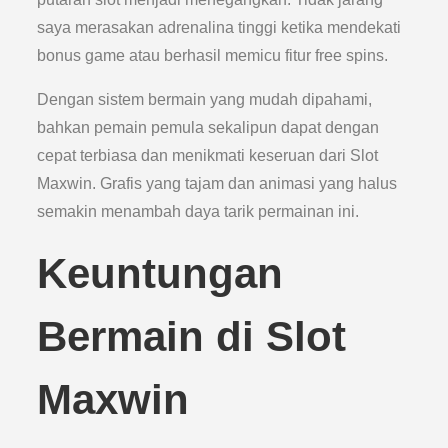
saya merasakan adrenalina tinggi ketika mendekati
bonus game atau berhasil memicu fitur free spins.
Dengan sistem bermain yang mudah dipahami,
bahkan pemain pemula sekalipun dapat dengan
cepat terbiasa dan menikmati keseruan dari Slot
Maxwin. Grafis yang tajam dan animasi yang halus
semakin menambah daya tarik permainan ini.
Keuntungan
Bermain di Slot
Maxwin