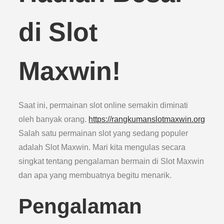
di Slot
Maxwin!
Saat ini, permainan slot online semakin diminati
oleh banyak orang.
https://rangkumanslotmaxwin.org
Salah satu permainan slot yang sedang populer
adalah Slot Maxwin. Mari kita mengulas secara
singkat tentang pengalaman bermain di Slot Maxwin
dan apa yang membuatnya begitu menarik.
Pengalaman