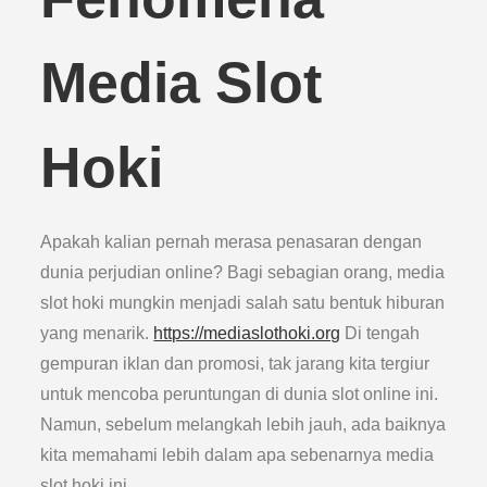
Media Slot
Hoki
Apakah kalian pernah merasa penasaran dengan
dunia perjudian online? Bagi sebagian orang, media
slot hoki mungkin menjadi salah satu bentuk hiburan
yang menarik.
https://mediaslothoki.org
Di tengah
gempuran iklan dan promosi, tak jarang kita tergiur
untuk mencoba peruntungan di dunia slot online ini.
Namun, sebelum melangkah lebih jauh, ada baiknya
kita memahami lebih dalam apa sebenarnya media
slot hoki ini.