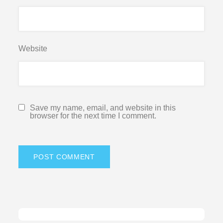
Website
Save my name, email, and website in this
browser for the next time I comment.