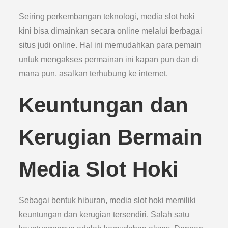
Seiring perkembangan teknologi, media slot hoki
kini bisa dimainkan secara online melalui berbagai
situs judi online. Hal ini memudahkan para pemain
untuk mengakses permainan ini kapan pun dan di
mana pun, asalkan terhubung ke internet.
Keuntungan dan
Kerugian Bermain
Media Slot Hoki
Sebagai bentuk hiburan, media slot hoki memiliki
keuntungan dan kerugian tersendiri. Salah satu