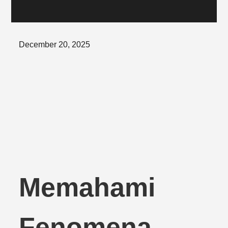
Posted
December 20, 2025
on
Memahami
Fenomena