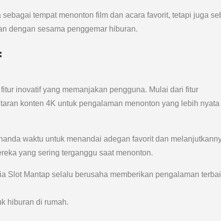
ebagai tempat menonton film dan acara favorit, tetapi juga se
man dengan sesama penggemar hiburan.
f
fitur inovatif yang memanjakan pengguna. Mulai dari fitur
mutaran konten 4K untuk pengalaman menonton yang lebih nyata
 penanda waktu untuk menandai adegan favorit dan melanjutkanny
mereka yang sering terganggu saat menonton.
dia Slot Mantap selalu berusaha memberikan pengalaman terba
k hiburan di rumah.