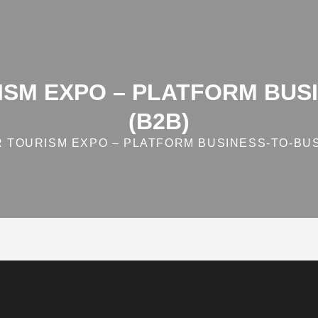
SM EXPO – PLATFORM BUSI
(B2B)
TOURISM EXPO – PLATFORM BUSINESS‑TO‑BUS