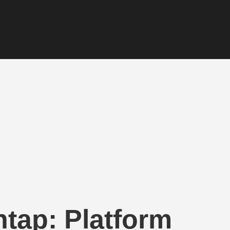
tap: Platform