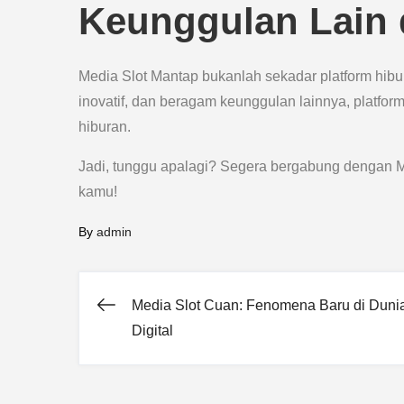
Keunggulan Lain
Media Slot Mantap bukanlah sekadar platform hibur
inovatif, dan beragam keunggulan lainnya, platfor
hiburan.
Jadi, tunggu apalagi? Segera bergabung dengan Med
kamu!
By
admin
Media Slot Cuan: Fenomena Baru di Duni
Post
Digital
navigation