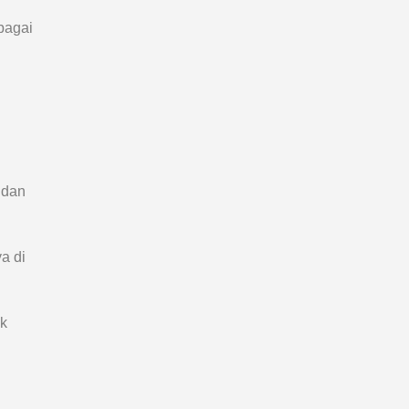
bagai
 dan
a di
ik