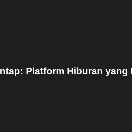
ntap: Platform Hiburan yan