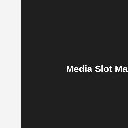
Media Slot Ma