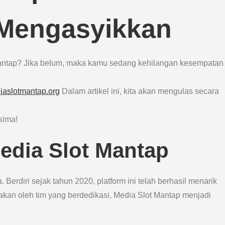
 Mengasyikkan
ntap? Jika belum, maka kamu sedang kehilangan kesempatan
diaslotmantap.org
Dalam artikel ini, kita akan mengulas secara
sima!
edia Slot Mantap
 Berdiri sejak tahun 2020, platform ini telah berhasil menarik
takan oleh tim yang berdedikasi, Media Slot Mantap menjadi