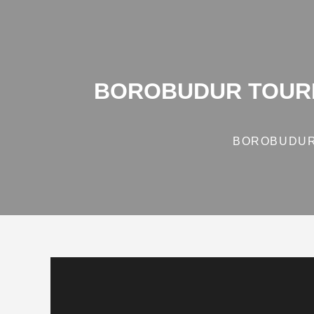
Skip
to
content
BOROBUDUR TOURI
BOROBUDUR 