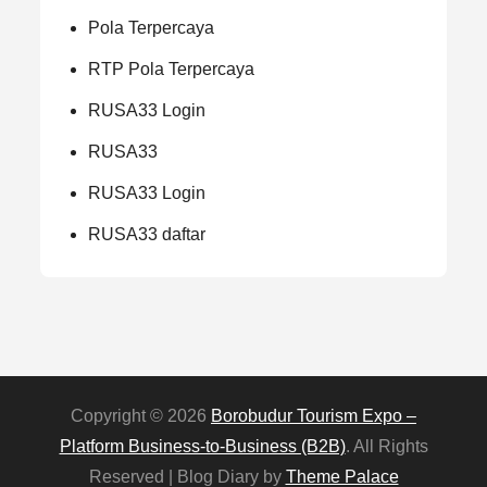
Pola Terpercaya
RTP Pola Terpercaya
RUSA33 Login
RUSA33
RUSA33 Login
RUSA33 daftar
Copyright © 2026
Borobudur Tourism Expo –
Platform Business‑to‑Business (B2B)
. All Rights
Reserved | Blog Diary by
Theme Palace