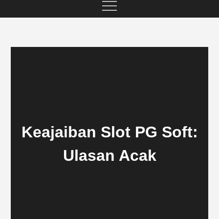
Keajaiban Slot PG Soft:
Ulasan Acak