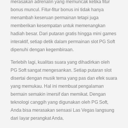
merasakan adrenalin yang memuncak ketika fitur
bonus muncul. Fitur-fitur bonus ini tidak hanya
menambah keseruan permainan tetapi juga
memberikan kesempatan untuk memenangkan
hadiah besar. Dari putaran gratis hingga mini games
interaktif, setiap detik dalam permainan slot PG Soft
dipenuhi dengan kegembiraan.
Terlebih lagi, kualitas suara yang dihadirkan oleh
PG Soft sangat mengesankan. Setiap putaran slot
disertai dengan musik tema yang pas dan efek suara
yang memukau. Hal ini membuat pengalaman
bermain semakin imersif dan memikat. Dengan
teknologi canggih yang digunakan oleh PG Soft,
Anda bisa merasakan sensasi Las Vegas langsung
dari layar perangkat Anda.