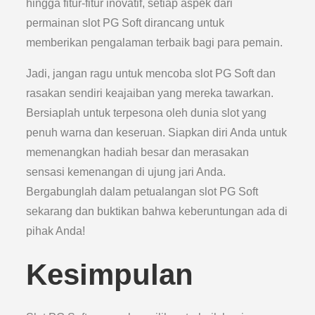
hingga fitur-fitur inovatif, setiap aspek dari
permainan slot PG Soft dirancang untuk
memberikan pengalaman terbaik bagi para pemain.
Jadi, jangan ragu untuk mencoba slot PG Soft dan
rasakan sendiri keajaiban yang mereka tawarkan.
Bersiaplah untuk terpesona oleh dunia slot yang
penuh warna dan keseruan. Siapkan diri Anda untuk
memenangkan hadiah besar dan merasakan
sensasi kemenangan di ujung jari Anda.
Bergabunglah dalam petualangan slot PG Soft
sekarang dan buktikan bahwa keberuntungan ada di
pihak Anda!
Kesimpulan