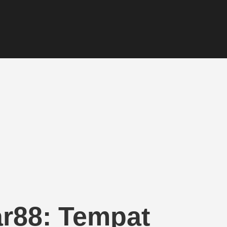
ar88: Tempat