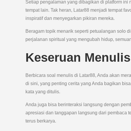
Setiap pengalaman yang dibagikan di platform ini 
tempat lain. Tak heran, Latar88 menjadi tempat fa
inspiratif dan menyegarkan pikiran mereka.
Beragam topik menarik seperti petualangan solo di 
perjalanan spiritual yang mengubah hidup, semuany
Keseruan Menulis 
Berbicara soal menulis di Latar88, Anda akan mer
di sini, yang penting cerita yang Anda bagikan b
kata yang ditulis.
Anda juga bisa berinteraksi langsung dengan pem
apresiasi dan tanggapan langsung dari pembaca te
terus berkarya.