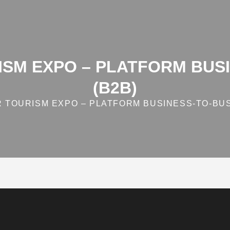
SM EXPO – PLATFORM BUSI
(B2B)
TOURISM EXPO – PLATFORM BUSINESS‑TO‑BUS