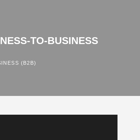
NESS‑TO‑BUSINESS
INESS (B2B)