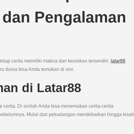
a dan Pengalaman
etiap cerita memiliki makna dan keunikan tersendiri.
latar88
u dunia bisa Anda temukan di sini.
an di Latar88
 cerita. Di sinilah Anda bisa menemukan cerita-cerita
 sebelumnya. Mulai dari petualangan mendebarkan hingga kisa