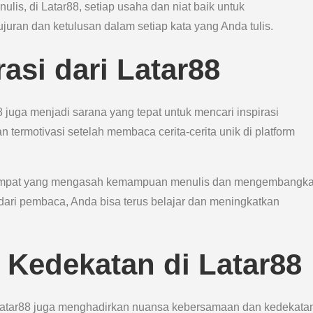
lis, di Latar88, setiap usaha dan niat baik untuk
jujuran dan ketulusan dalam setiap kata yang Anda tulis.
si dari Latar88
8 juga menjadi sarana yang tepat untuk mencari inspirasi
 termotivasi setelah membaca cerita-cerita unik di platform
i tempat yang mengasah kemampuan menulis dan mengembangk
 dari pembaca, Anda bisa terus belajar dan meningkatkan
Kedekatan di Latar88
, Latar88 juga menghadirkan nuansa kebersamaan dan kedekata