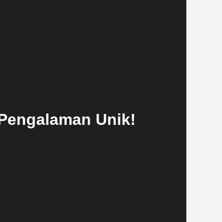
 Pengalaman Unik!