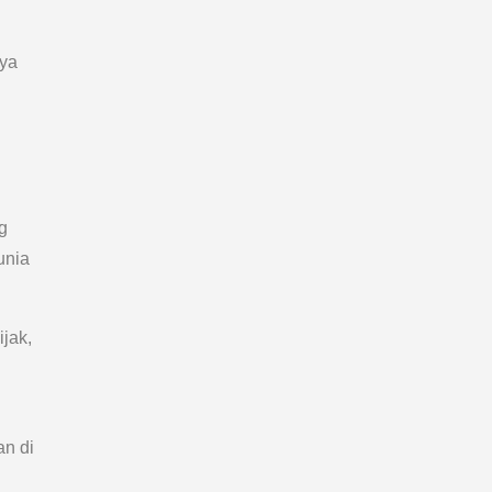
aya
g
unia
jak,
an di