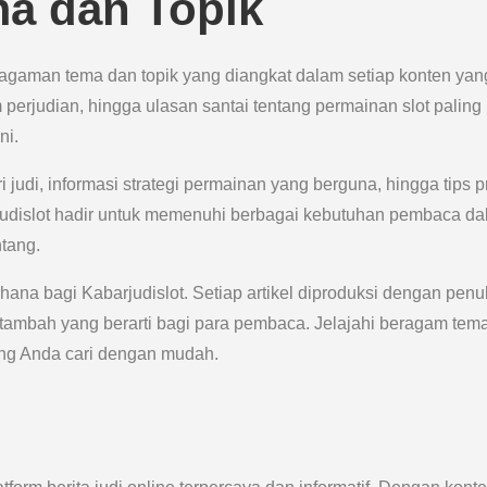
a dan Topik
ragaman tema dan topik yang diangkat dalam setiap konten yan
m perjudian, hingga ulasan santai tentang permainan slot paling
ni.
 judi, informasi strategi permainan yang berguna, hingga tips p
udislot hadir untuk memenuhi berbagai kebutuhan pembaca d
ntang.
erhana bagi Kabarjudislot. Setiap artikel diproduksi dengan penu
 tambah yang berarti bagi para pembaca. Jelajahi beragam tem
ang Anda cari dengan mudah.