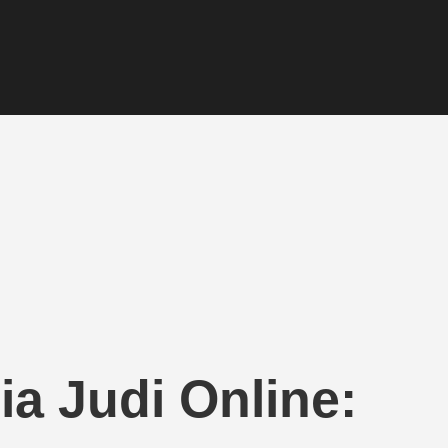
a Judi Online: