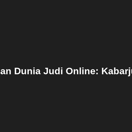
an Dunia Judi Online: Kabarj