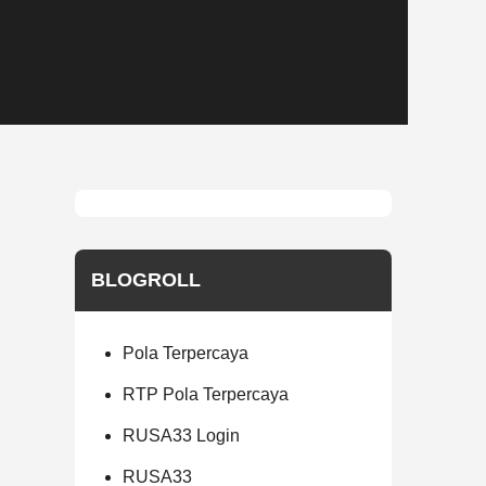
BLOGROLL
Pola Terpercaya
RTP Pola Terpercaya
RUSA33 Login
RUSA33