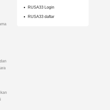
RUSA33 Login
RUSA33 daftar
sama
 dan
para
ikan
i