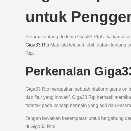
untuk Pengge
Selamat datang di dunia Giga33 Rtp! Jika kamu se
Giga33 Rtp
Mari kita telusuri lebih dalam tentan
Rtp.
Perkenalan Giga3
Giga33 Rtp merupakan sebuah platform game onl
dan fitur yang inovatif, Giga33 Rtp berhasil memik
terletak pada konsep bermain yang adil dan kese
Jangan lewatkan kesempatan untuk bergabung den
di Giga33 Rtp!