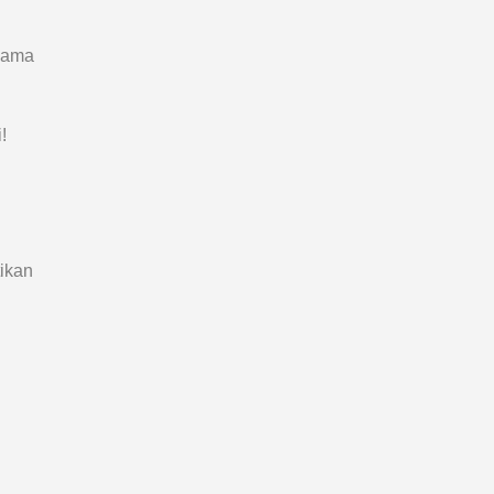
esama
!
tikan