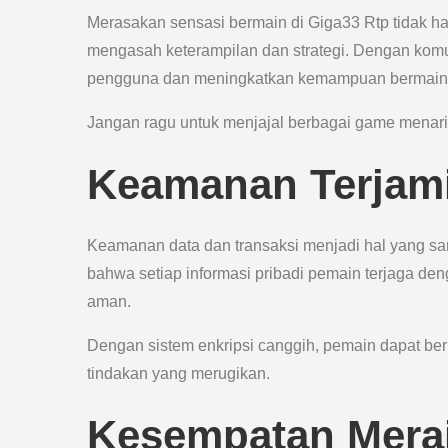
Merasakan sensasi bermain di Giga33 Rtp tidak ha
mengasah keterampilan dan strategi. Dengan komun
pengguna dan meningkatkan kemampuan bermain
Jangan ragu untuk menjajal berbagai game menarik
Keamanan Terjam
Keamanan data dan transaksi menjadi hal yang sang
bahwa setiap informasi pribadi pemain terjaga den
aman.
Dengan sistem enkripsi canggih, pemain dapat ber
tindakan yang merugikan.
Kesempatan Mera