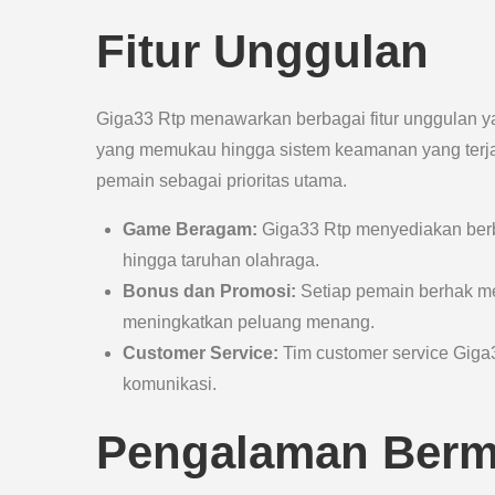
Fitur Unggulan
Giga33 Rtp menawarkan berbagai fitur unggulan y
yang memukau hingga sistem keamanan yang terj
pemain sebagai prioritas utama.
Game Beragam:
Giga33 Rtp menyediakan berba
hingga taruhan olahraga.
Bonus dan Promosi:
Setiap pemain berhak m
meningkatkan peluang menang.
Customer Service:
Tim customer service Giga
komunikasi.
Pengalaman Berm