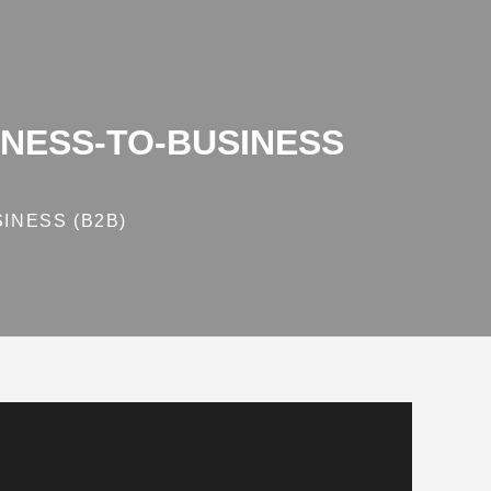
NESS‑TO‑BUSINESS
INESS (B2B)