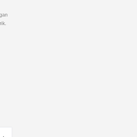
ngan
ik.