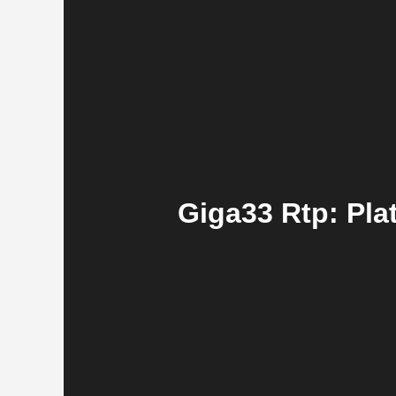
Giga33 Rtp: Pl