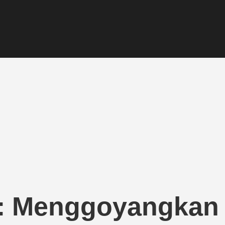
: Menggoyangkan