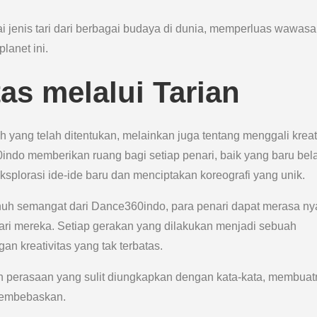
 jenis tari dari berbagai budaya di dunia, memperluas wawas
lanet ini.
as melalui Tarian
 yang telah ditentukan, melainkan juga tentang menggali kreat
ndo memberikan ruang bagi setiap penari, baik yang baru bela
lorasi ide-ide baru dan menciptakan koreografi yang unik.
uh semangat dari Dance360indo, para penari dapat merasa n
ri mereka. Setiap gerakan yang dilakukan menjadi sebuah
 kreativitas yang tak terbatas.
an perasaan yang sulit diungkapkan dengan kata-kata, membua
membebaskan.