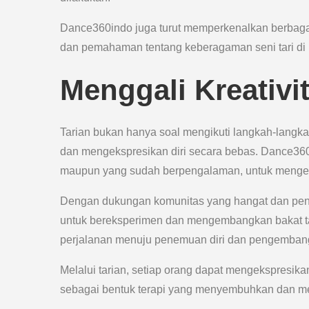
Dance360indo juga turut memperkenalkan berbagai
dan pemahaman tentang keberagaman seni tari di p
Menggali Kreativit
Tarian bukan hanya soal mengikuti langkah-langkah
dan mengekspresikan diri secara bebas. Dance360i
maupun yang sudah berpengalaman, untuk mengeksp
Dengan dukungan komunitas yang hangat dan pen
untuk bereksperimen dan mengembangkan bakat ta
perjalanan menuju penemuan diri dan pengembangan
Melalui tarian, setiap orang dapat mengekspresik
sebagai bentuk terapi yang menyembuhkan dan 