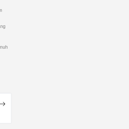
m
n
ang
enuh