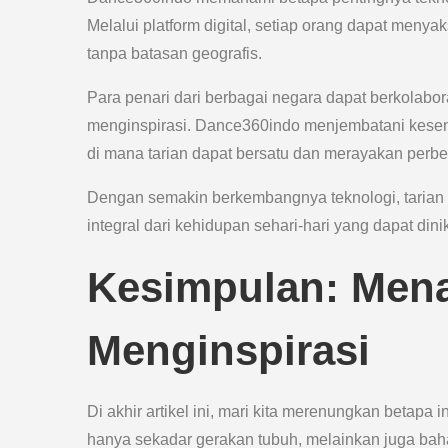
Melalui platform digital, setiap orang dapat menya
tanpa batasan geografis.
Para penari dari berbagai negara dapat berkolabor
menginspirasi. Dance360indo menjembatani kesenj
di mana tarian dapat bersatu dan merayakan perb
Dengan semakin berkembangnya teknologi, tarian ti
integral dari kehidupan sehari-hari yang dapat din
Kesimpulan: Mena
Menginspirasi
Di akhir artikel ini, mari kita merenungkan betapa
hanya sekadar gerakan tubuh, melainkan juga baha