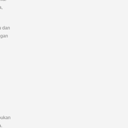
a,
u dan
ngan
 bukan
a.