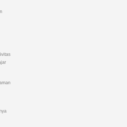
an
ivitas
jar
yaman
tnya