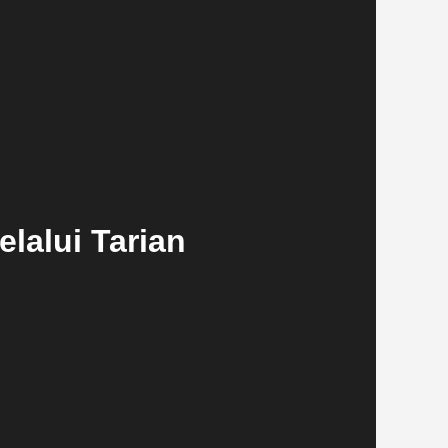
alui Tarian