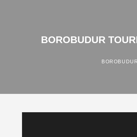
Skip
to
content
BOROBUDUR TOURI
BOROBUDUR 