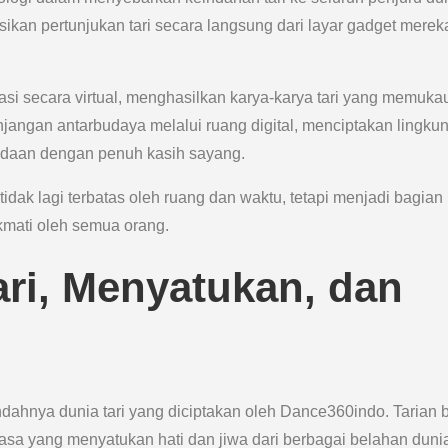
ksikan pertunjukan tari secara langsung dari layar gadget merek
asi secara virtual, menghasilkan karya-karya tari yang memuka
angan antarbudaya melalui ruang digital, menciptakan lingku
edaan dengan penuh kasih sayang.
dak lagi terbatas oleh ruang dan waktu, tetapi menjadi bagian
ikmati oleh semua orang.
ri, Menyatukan, dan
 indahnya dunia tari yang diciptakan oleh Dance360indo. Tarian
sa yang menyatukan hati dan jiwa dari berbagai belahan duni