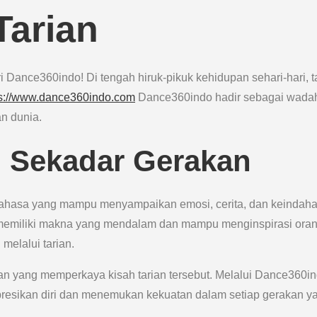
Tarian
i Dance360indo! Di tengah hiruk-pikuk kehidupan sehari-hari, t
ps://www.dance360indo.com
Dance360indo hadir sebagai wada
an dunia.
i Sekadar Gerakan
a bahasa yang mampu menyampaikan emosi, cerita, dan keindaha
emiliki makna yang mendalam dan mampu menginspirasi ora
melalui tarian.
ngan yang memperkaya kisah tarian tersebut. Melalui Dance360in
resikan diri dan menemukan kekuatan dalam setiap gerakan y