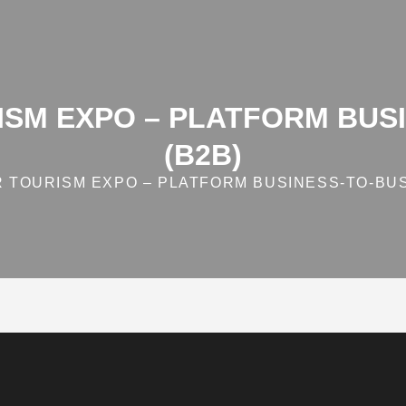
SM EXPO – PLATFORM BUSI
(B2B)
TOURISM EXPO – PLATFORM BUSINESS‑TO‑BUS