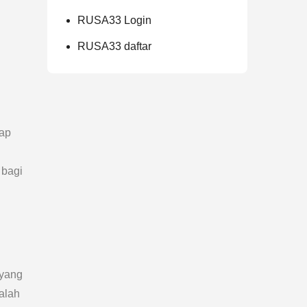
RUSA33 Login
RUSA33 daftar
iap
 bagi
 yang
alah