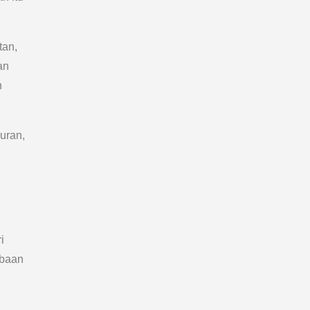
tan,
an
n
uran,
i
obaan