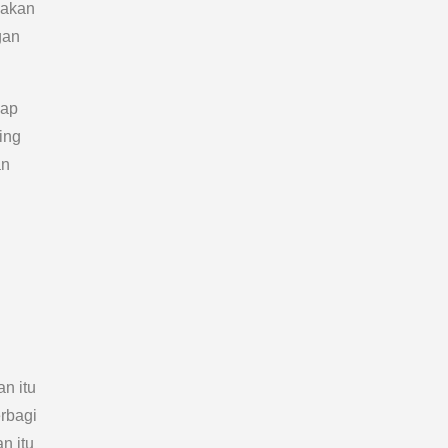
pakan
gan
iap
ing
an
an itu
rbagi
n itu