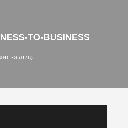
NESS‑TO‑BUSINESS
INESS (B2B)