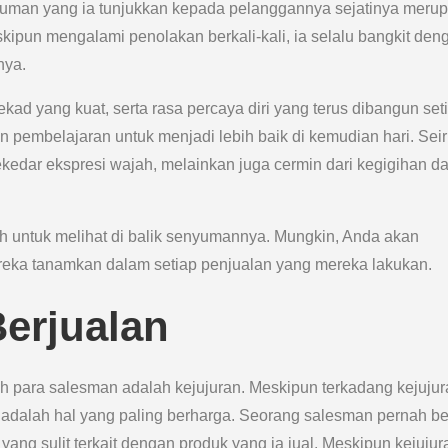
yuman yang ia tunjukkan kepada pelanggannya sejatinya meru
skipun mengalami penolakan berkali-kali, ia selalu bangkit den
nya.
ekad yang kuat, serta rasa percaya diri yang terus dibangun set
n pembelajaran untuk menjadi lebih baik di kemudian hari. Seir
edar ekspresi wajah, melainkan juga cermin dari kegigihan d
h untuk melihat di balik senyumannya. Mungkin, Anda akan
ereka tanamkan dalam setiap penjualan yang mereka lakukan.
erjualan
oleh para salesman adalah kejujuran. Meskipun terkadang kejujur
 adalah hal yang paling berharga. Seorang salesman pernah be
yang sulit terkait dengan produk yang ia jual. Meskipun kejujura