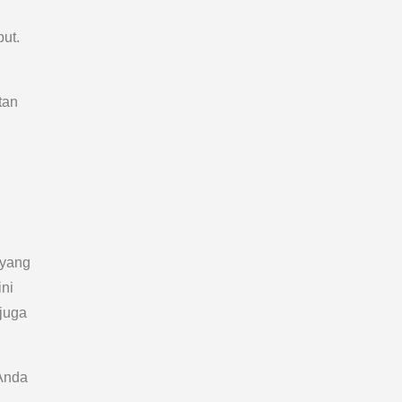
.
ut.
tan
 yang
ini
 juga
 Anda