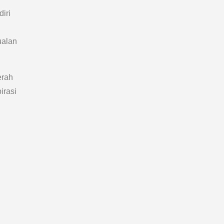
iri
ualan
erah
irasi