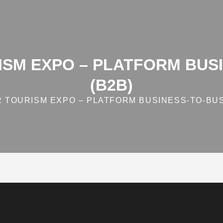
SM EXPO – PLATFORM BUSI
(B2B)
TOURISM EXPO – PLATFORM BUSINESS‑TO‑BUS