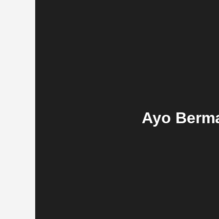
Ayo Berma