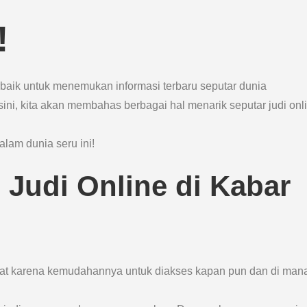
!
rbaik untuk menemukan informasi terbaru seputar dunia
sini, kita akan membahas berbagai hal menarik seputar judi onl
lam dunia seru ini!
Judi Online di Kabar
kat karena kemudahannya untuk diakses kapan pun dan di man