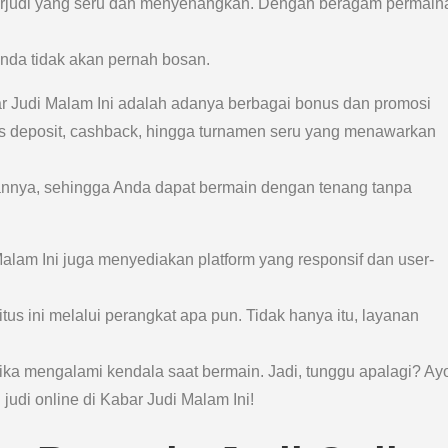
rjudi yang seru dan menyenangkan. Dengan beragam permain
 Anda tidak akan pernah bosan.
ar Judi Malam Ini adalah adanya berbagai bonus dan promosi
us deposit, cashback, hingga turnamen seru yang menawarkan
amanannya, sehingga Anda dapat bermain dengan tenang tanpa
lam Ini juga menyediakan platform yang responsif dan user-
 ini melalui perangkat apa pun. Tidak hanya itu, layanan
ika mengalami kendala saat bermain. Jadi, tunggu apalagi? Ay
udi online di Kabar Judi Malam Ini!