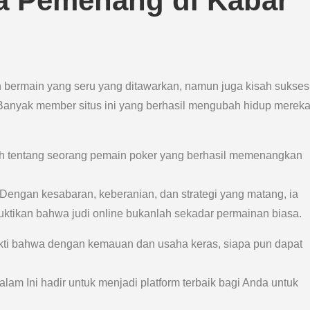
a Pemenang di Kabar
 bermain yang seru yang ditawarkan, namun juga kisah sukses
 Banyak member situs ini yang berhasil mengubah hidup merek
ah tentang seorang pemain poker yang berhasil memenangkan
Dengan kesabaran, keberanian, dan strategi yang matang, ia
tikan bahwa judi online bukanlah sekadar permainan biasa.
kti bahwa dengan kemauan dan usaha keras, siapa pun dapat
lam Ini hadir untuk menjadi platform terbaik bagi Anda untuk