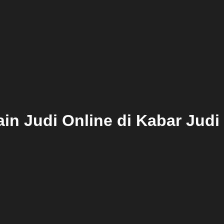
in Judi Online di Kabar Judi 