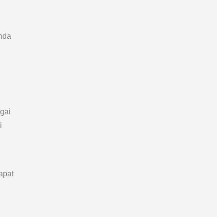
Anda
gai
i
apat