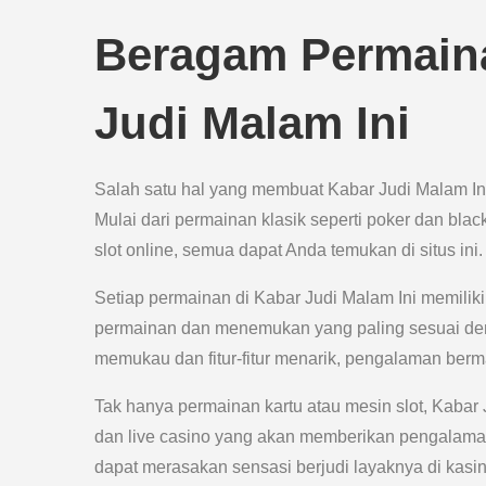
Beragam Permaina
Judi Malam Ini
Salah satu hal yang membuat Kabar Judi Malam Ini 
Mulai dari permainan klasik seperti poker dan bl
slot online, semua dapat Anda temukan di situs ini.
Setiap permainan di Kabar Judi Malam Ini memilik
permainan dan menemukan yang paling sesuai den
memukau dan fitur-fitur menarik, pengalaman ber
Tak hanya permainan kartu atau mesin slot, Kabar
dan live casino yang akan memberikan pengalaman 
dapat merasakan sensasi berjudi layaknya di kasi