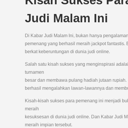
Kisah Sukses Par
Judi Malam Ini
Di Kabar Judi Malam Ini, bukan hanya pengalaman
pemenang yang berhasil meraih jackpot fantastis.
berkat keberuntungan di dunia judi online.
Salah satu kisah sukses yang menginspirasi adal
turnamen
besar dan membawa pulang hadiah jutaan rupiah. 
berhasil mengalahkan lawan-lawannya dan membuk
Kisah-kisah sukses para pemenang ini menjadi bu
meraih
kesuksesan di dunia judi online. Dan Kabar Judi Ma
meraih impian tersebut.